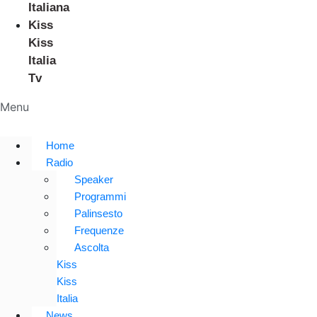
Italiana
Kiss
Kiss
Italia
Tv
Menu
Home
Radio
Speaker
Programmi
Palinsesto
Frequenze
Ascolta
Kiss
Kiss
Italia
News