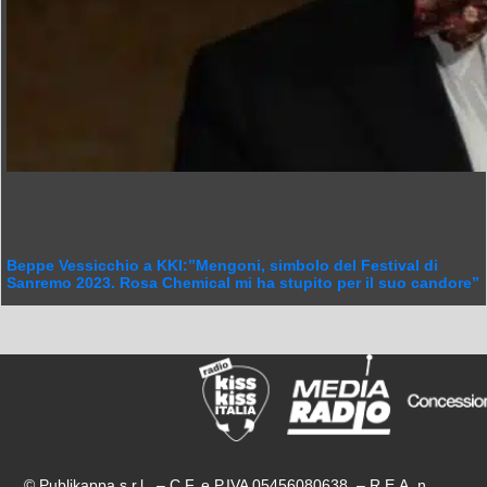
Beppe Vessicchio a KKI:”Mengoni, simbolo del Festival di
Sanremo 2023. Rosa Chemical mi ha stupito per il suo candore”
© Publikappa s.r.l. – C.F. e P.IVA 05456080638 – R.E.A. n.