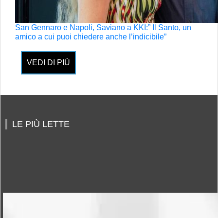
San Gennaro e Napoli, Saviano a KKI:” Il Santo, un
amico a cui puoi chiedere anche l’indicibile”
VEDI DI PIÙ
LE PIÙ LETTE