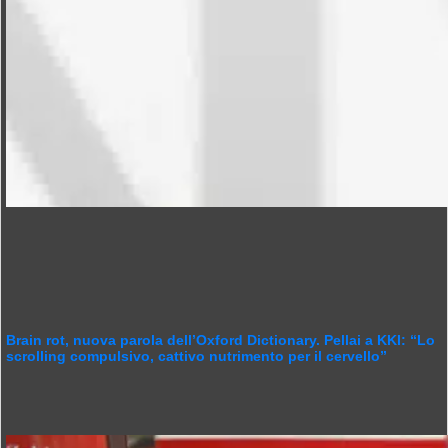
Brain rot, nuova parola dell’Oxford Dictionary. Pellai a KKI: “Lo
scrolling compulsivo, cattivo nutrimento per il cervello”