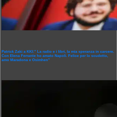
Patrick Zaki a KKI:” La radio e i libri, la mia speranza in carcere.
Con Elena Ferrante ho amato Napoli. Felice per lo scudetto,
amo Maradona e Osimhen”