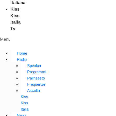
Italiana
Kiss
Kiss
Italia
Tv
Menu
Home
Radio
Speaker
Programmi
Palinsesto
Frequenze
Ascolta
Kiss
Kiss
Italia
News