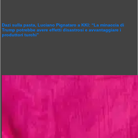
Dazi sulla pasta, Luciano Pignataro a KKI: “La minaccia di
Trump potrebbe avere effetti disastrosi e avvantaggiare i
produttori turchi”