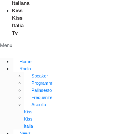
Italiana
Kiss
Kiss
Italia
Tv
Menu
Home
Radio
Speaker
Programmi
Palinsesto
Frequenze
Ascolta
Kiss
Kiss
Italia
News