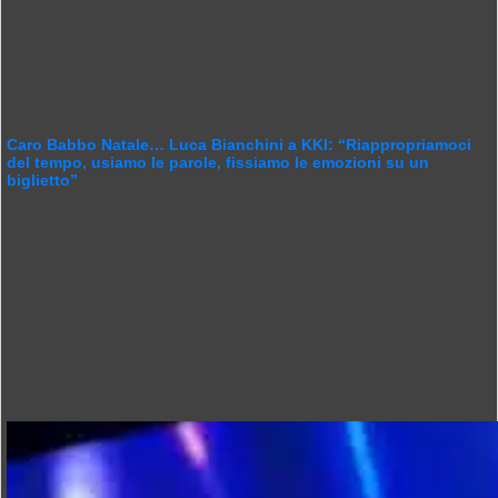
Caro Babbo Natale… Luca Bianchini a KKI: “Riappropriamoci
del tempo, usiamo le parole, fissiamo le emozioni su un
biglietto”