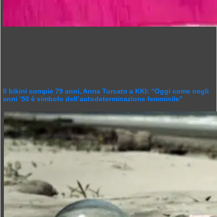
Il bikini compie 79 anni, Anna Turcato a KKI: “Oggi come negli
anni ’50 è simbolo dell’autodeterminazione femminile”