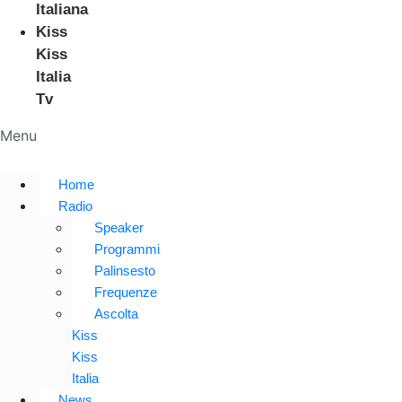
Italiana
Kiss
Kiss
Italia
Tv
Menu
Home
Radio
Speaker
Programmi
Palinsesto
Frequenze
Ascolta
Kiss
Kiss
Italia
News