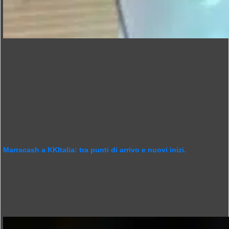
Marracash a KKItalia: tra punti di arrivo e nuovi inizi.