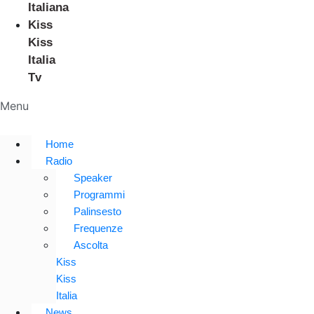
Italiana
Kiss
Kiss
Italia
Tv
Menu
Home
Radio
Speaker
Programmi
Palinsesto
Frequenze
Ascolta
Kiss
Kiss
Italia
News