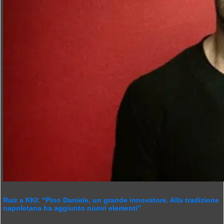
Raiz a KKI: “Pino Daniele, un grande innovatore. Alla tradizione
napoletana ha aggiunto nuovi elementi”