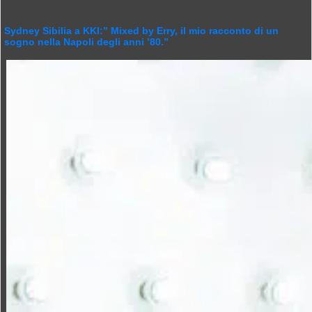
Sydney Sibilia a KKI:” Mixed by Erry, il mio racconto di un
sogno nella Napoli degli anni ’80.”