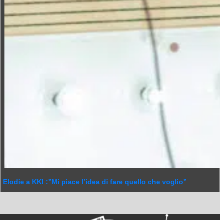
Elodie a KKI :”Mi piace l’idea di fare quello che voglio”