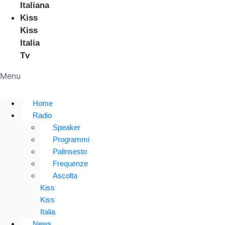
Italiana
Kiss
Kiss
Italia
Tv
Menu
Home
Radio
Speaker
Programmi
Palinsesto
Frequenze
Ascolta
Kiss
Kiss
Italia
News