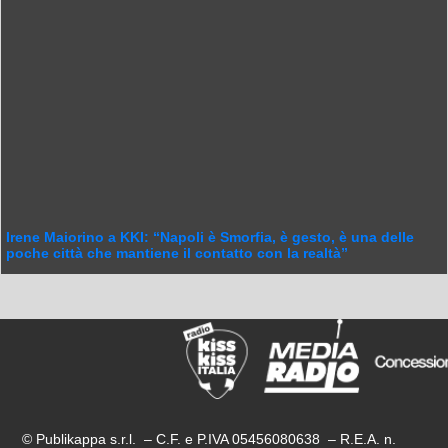
Irene Maiorino a KKI: “Napoli è Smorfia, è gesto, è una delle
poche città che mantiene il contatto con la realtà”
© Publikappa s.r.l. – C.F. e P.IVA 05456080638 – R.E.A. n.