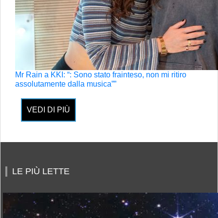
Mr Rain a KKI: “: Sono stato frainteso, non mi ritiro
assolutamente dalla musica””
VEDI DI PIÙ
LE PIÙ LETTE