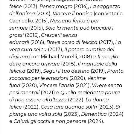
felice
(2013),
Pensa magro
(2014),
La saggezza
dell’anima
(2014),
Vincere il panico
(con Vittorio
Caprioglio, 2015),
Nessuna ferita è per
sempre
(2015),
Solo la mente può bruciare i
grassi
(2016),
Crescerli senza
educarli
(2016),
Breve corso di felicità
(2017),
La
vera cura sei tu
(2017),
Il potere curativo del
digiuno
(con Michael Morelli, 2018) e
Il meglio
deve ancora arrivare
(2018),
Il manuale della
felicità
(2019),
Segui il tuo destino
(2019),
Pronto
soccorso per le emozioni
(2020),
Venirne
fuori
(2020),
Vincere l’ansia
(2021),
Vivere senza
pesi mentali
(2021) e
Quella maledetta paura
di non essere all’altezza
(2022),
La donna
felice
(2022),
Cosa fare quando soffri
(2023),
Si
piange una volta sola
(2023),
Dimentica
(2024)
e
Chiudi gli occhi e non pensare
(2024).