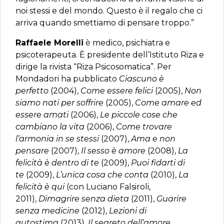
noi stessi e del mondo. Questo è il regalo che ci
arriva quando smettiamo di pensare troppo.”
Raffaele Morelli
è medico, psichiatra e
psicoterapeuta. È presidente dell’Istituto Riza e
dirige la rivista “Riza Psicosomatica”. Per
Mondadori ha pubblicato
Ciascuno è
perfetto
(2004),
Come essere felici
(2005),
Non
siamo nati per soffrire
(2005),
Come amare ed
essere amati
(2006),
Le piccole cose che
cambiano la vita
(2006),
Come trovare
l’armonia in se stessi
(2007),
Ama e non
pensare
(2007),
Il sesso è amore
(2008),
La
felicità è dentro di te
(2009),
Puoi fidarti di
te
(2009),
L’unica cosa che conta
(2010),
La
felicità è qui
(con Luciano Falsiroli,
2011),
Dimagrire senza dieta
(2011),
Guarire
senza medicine
(2012),
Lezioni di
autostima
(2013),
Il segreto dell’amore