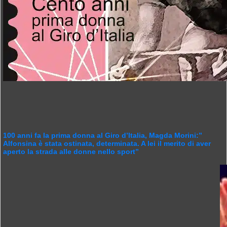
100 anni fa la prima donna al Giro d’Italia, Magda Morini:”
Alfonsina è stata ostinata, determinata. A lei il merito di aver
aperto la strada alle donne nello sport”