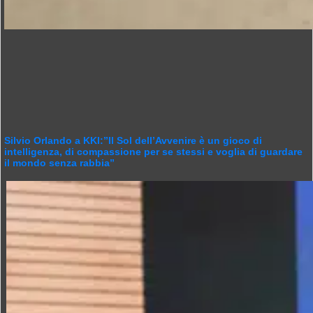
Silvio Orlando a KKI:”Il Sol dell’Avvenire è un gioco di
intelligenza, di compassione per se stessi e voglia di guardare
il mondo senza rabbia”