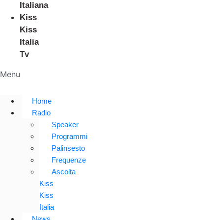
Italiana
Kiss
Kiss
Italia
Tv
Menu
Home
Radio
Speaker
Programmi
Palinsesto
Frequenze
Ascolta
Kiss
Kiss
Italia
News