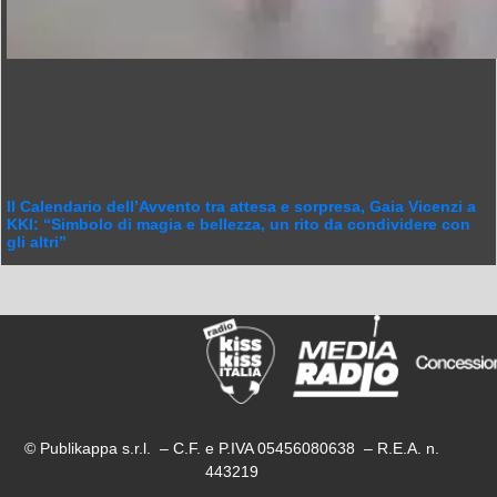
Il Calendario dell’Avvento tra attesa e sorpresa, Gaia Vicenzi a
KKI: “Simbolo di magia e bellezza, un rito da condividere con
gli altri”
© Publikappa s.r.l. – C.F. e P.IVA 05456080638 – R.E.A. n.
443219