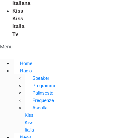
Italiana
Kiss
Kiss
Italia
Tv
Menu
Home
Radio
Speaker
Programmi
Palinsesto
Frequenze
Ascolta
Kiss
Kiss
Italia
News