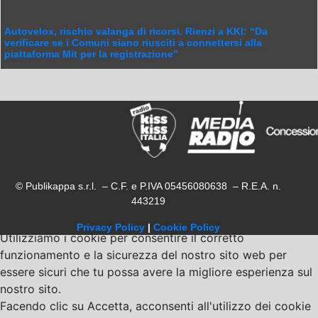
Autovelox, rischio valanga di ricorsi. Rienzi a KKI: “Da
verificare se i Comuni siano riusciti a connettersi alla
piattaforma Mit per la registrazione”
© Publikappa s.r.l. – C.F. e P.IVA 05456080638 – R.E.A. n.
443219
Privacy Policy
|
Cookie Policy
Utilizziamo i cookie per consentire il corretto
funzionamento e la sicurezza del nostro sito web per
essere sicuri che tu possa avere la migliore esperienza sul
nostro sito.
Facendo clic su Accetta, acconsenti all'utilizzo dei cookie