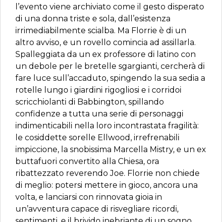
l’evento viene archiviato come il gesto disperato
di una donna triste e sola, dall’esistenza
irrimediabilmente scialba. Ma Florrie è di un
altro avviso, e un rovello comincia ad assillarla.
Spalleggiata da un ex professore di latino con
un debole per le bretelle sgargianti, cercherà di
fare luce sull’accaduto, spingendo la sua sedia a
rotelle lungo i giardini rigogliosi e i corridoi
scricchiolanti di Babbington, spillando
confidenze a tutta una serie di personaggi
indimenticabili nella loro incontrastata fragilità:
le cosiddette sorelle Ellwood, irrefrenabili
impiccione, la snobissima Marcella Mistry, e un ex
buttafuori convertito alla Chiesa, ora
ribattezzato reverendo Joe. Florrie non chiede
di meglio: potersi mettere in gioco, ancora una
volta, e lanciarsi con rinnovata gioia in
un’avventura capace di risvegliare ricordi,
sentimenti, e il brivido inebriante di un sogno