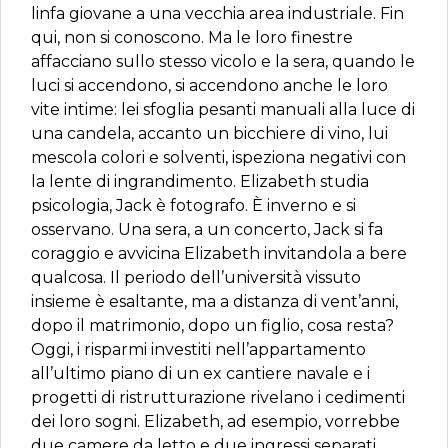
linfa giovane a una vecchia area industriale. Fin
qui, non si conoscono. Ma le loro finestre
affacciano sullo stesso vicolo e la sera, quando le
luci si accendono, si accendono anche le loro
vite intime: lei sfoglia pesanti manuali alla luce di
una candela, accanto un bicchiere di vino, lui
mescola colori e solventi, ispeziona negativi con
la lente di ingrandimento. Elizabeth studia
psicologia, Jack è fotografo. È inverno e si
osservano. Una sera, a un concerto, Jack si fa
coraggio e avvicina Elizabeth invitandola a bere
qualcosa. Il periodo dell’università vissuto
insieme è esaltante, ma a distanza di vent’anni,
dopo il matrimonio, dopo un figlio, cosa resta?
Oggi, i risparmi investiti nell’appartamento
all’ultimo piano di un ex cantiere navale e i
progetti di ristrutturazione rivelano i cedimenti
dei loro sogni. Elizabeth, ad esempio, vorrebbe
due camere da letto e due ingressi separati,