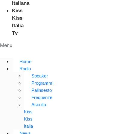
Italiana
Kiss
Kiss
Italia
Tv
Menu
Home
Radio
Speaker
Programmi
Palinsesto
Frequenze
Ascolta
Kiss
Kiss
Italia
News