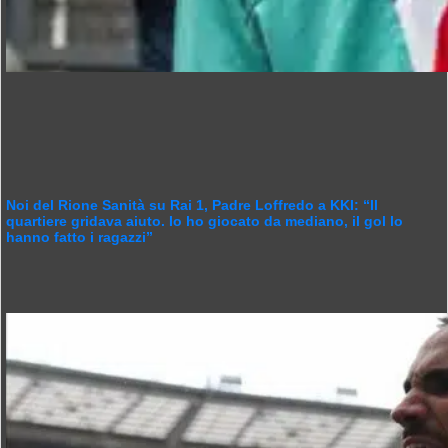
Noi del Rione Sanità su Rai 1, Padre Loffredo a KKI: “Il
quartiere gridava aiuto. Io ho giocato da mediano, il gol lo
hanno fatto i ragazzi”