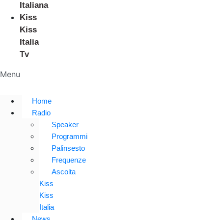
Italiana
Kiss
Kiss
Italia
Tv
Menu
Home
Radio
Speaker
Programmi
Palinsesto
Frequenze
Ascolta
Kiss
Kiss
Italia
News