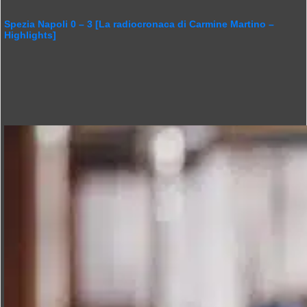
Spezia Napoli 0 – 3 [La radiocronaca di Carmine Martino –
Highlights]