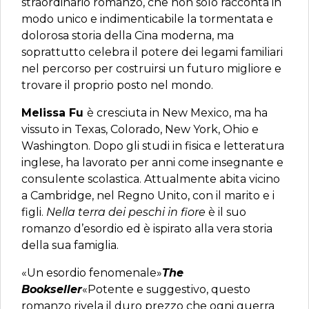
straordinario romanzo, che non solo racconta in
modo unico e indimenticabile la tormentata e
dolorosa storia della Cina moderna, ma
soprattutto celebra il potere dei legami familiari
nel percorso per costruirsi un futuro migliore e
trovare il proprio posto nel mondo.
Melissa Fu
è cresciuta in New Mexico, ma ha
vissuto in Texas, Colorado, New York, Ohio e
Washington. Dopo gli studi in fisica e letteratura
inglese, ha lavorato per anni come insegnante e
consulente scolastica. Attualmente abita vicino
a Cambridge, nel Regno Unito, con il marito e i
figli.
Nella terra dei peschi in fiore
è il suo
romanzo d’esordio ed è ispirato alla vera storia
della sua famiglia.
«Un esordio fenomenale»
The
Bookseller
«Potente e suggestivo, questo
romanzo rivela il duro prezzo che ogni guerra