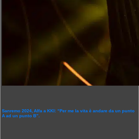
Sanremo 2024, Alfa a KKI: “Per me la vita è andare da un punto
A ad un punto B”.