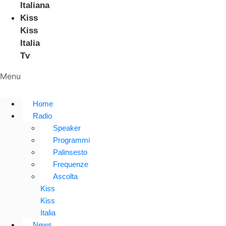
Italiana
Kiss
Kiss
Italia
Tv
Menu
Home
Radio
Speaker
Programmi
Palinsesto
Frequenze
Ascolta
Kiss
Kiss
Italia
News