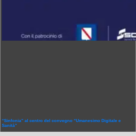
“Sinfonia” al centro del convegno “Umanesimo Digitale e
Sanità”