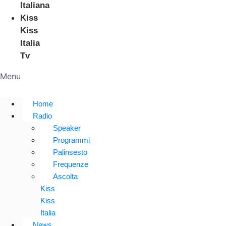
Italiana
Kiss
Kiss
Italia
Tv
Menu
Home
Radio
Speaker
Programmi
Palinsesto
Frequenze
Ascolta
Kiss
Kiss
Italia
News