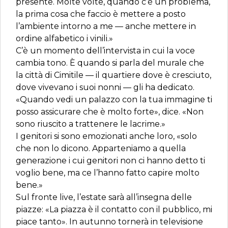
presente. Molte volte, quando c’è un problema,
la prima cosa che faccio è mettere a posto
l’ambiente intorno a me — anche mettere in
ordine alfabetico i vinili.»
C’è un momento dell’intervista in cui la voce
cambia tono. È quando si parla del murale che
la città di Cimitile — il quartiere dove è cresciuto,
dove vivevano i suoi nonni — gli ha dedicato.
«Quando vedi un palazzo con la tua immagine ti
posso assicurare che è molto forte», dice. «Non
sono riuscito a trattenere le lacrime.»
I genitori si sono emozionati anche loro, «solo
che non lo dicono. Apparteniamo a quella
generazione i cui genitori non ci hanno detto ti
voglio bene, ma ce l’hanno fatto capire molto
bene.»
Sul fronte live, l’estate sarà all’insegna delle
piazze: «La piazza è il contatto con il pubblico, mi
piace tanto». In autunno tornerà in televisione