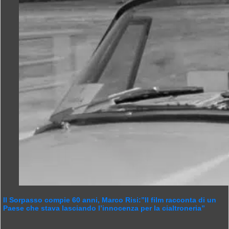
Il Sorpasso compie 60 anni, Marco Risi:”Il film racconta di un
Paese che stava lasciando l’innocenza per la cialtroneria”