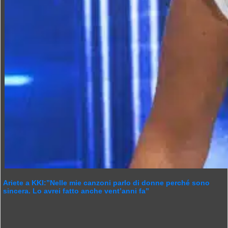
Ariete a KKI:”Nelle mie canzoni parlo di donne perché sono
sincera. Lo avrei fatto anche vent’anni fa”