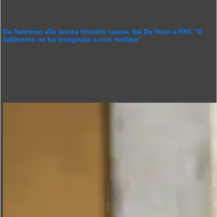
Da Sanremo alla laurea honoris causa, Sal Da Vinci a KKI: “Il
fallimento mi ha insegnato a non mollare”