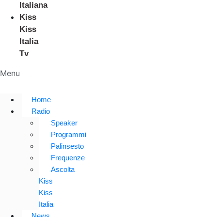
Italiana
Kiss
Kiss
Italia
Tv
Menu
Home
Radio
Speaker
Programmi
Palinsesto
Frequenze
Ascolta
Kiss
Kiss
Italia
News