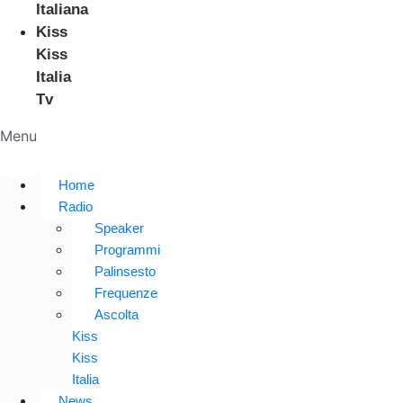
Italiana
Kiss
Kiss
Italia
Tv
Menu
Home
Radio
Speaker
Programmi
Palinsesto
Frequenze
Ascolta
Kiss
Kiss
Italia
News