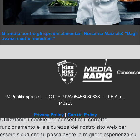
Giornata contro gli sprechi alimentari, Rosanna Marziale: “Dagli
avanzi ricette incredibili”
© Publikappa s.r.l. – C.F. e P.IVA 05456080638 – R.E.A. n.
443219
Privacy Policy
|
Cookie Policy
Utilizziamo i cookie per consentire il corretto
funzionamento e la sicurezza del nostro sito web per
essere sicuri che tu possa avere la migliore esperienza sul