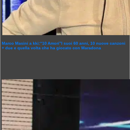
Marco Masini a kki:“10 Amori”I suoi 60 anni, 10 nuove canzoni
+ due e quella volta che ha giocato con Maradona