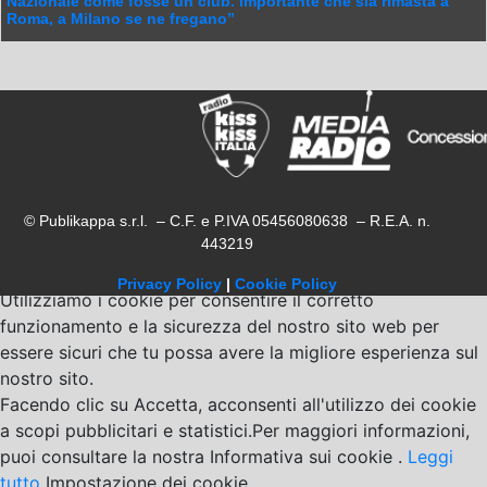
Nazionale come fosse un club. Importante che sia rimasta a
Roma, a Milano se ne fregano”
© Publikappa s.r.l. – C.F. e P.IVA 05456080638 – R.E.A. n.
443219
Privacy Policy
|
Cookie Policy
Utilizziamo i cookie per consentire il corretto
funzionamento e la sicurezza del nostro sito web per
essere sicuri che tu possa avere la migliore esperienza sul
nostro sito.
Facendo clic su Accetta, acconsenti all'utilizzo dei cookie
a scopi pubblicitari e statistici.Per maggiori informazioni,
puoi consultare la nostra Informativa sui cookie .
Leggi
tutto
Impostazione dei cookie