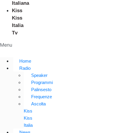
Italiana
Kiss
Kiss
Italia
Tv
Menu
Home
Radio
Speaker
Programmi
Palinsesto
Frequenze
Ascolta
Kiss
Kiss
Italia
News