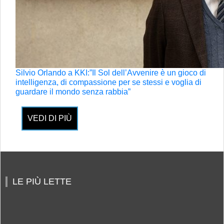
Silvio Orlando a KKI:”Il Sol dell’Avvenire è un gioco di
intelligenza, di compassione per se stessi e voglia di
guardare il mondo senza rabbia”
VEDI DI PIÙ
LE PIÙ LETTE