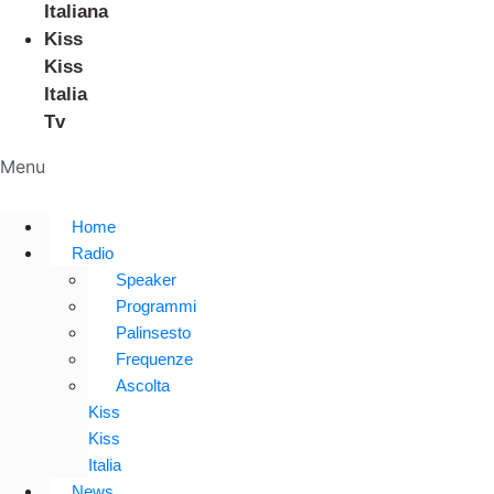
Italiana
Kiss
Kiss
Italia
Tv
Menu
Home
Radio
Speaker
Programmi
Palinsesto
Frequenze
Ascolta
Kiss
Kiss
Italia
News