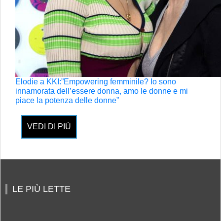
Elodie a KKI:”Empowering femminile? Io sono
innamorata dell’essere donna, amo le donne e mi
piace la potenza delle donne”
VEDI DI PIÙ
LE PIÙ LETTE