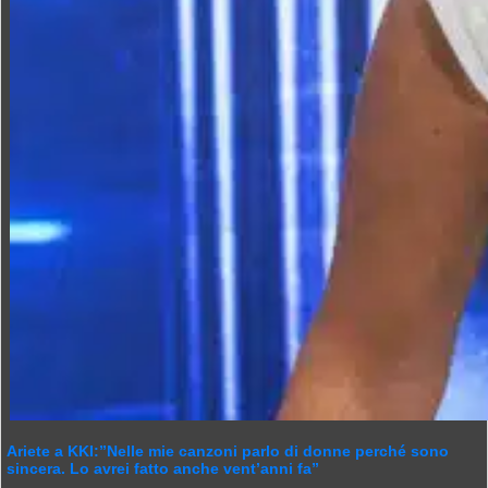
Ariete a KKI:”Nelle mie canzoni parlo di donne perché sono
sincera. Lo avrei fatto anche vent’anni fa”