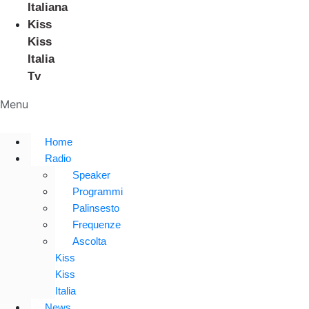
Italiana
Kiss
Kiss
Italia
Tv
Menu
Home
Radio
Speaker
Programmi
Palinsesto
Frequenze
Ascolta
Kiss
Kiss
Italia
News