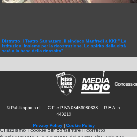
Distrutto il Teatro Sannazaro, il sindaco Manfredi a KKI:” Le
istituzioni insieme per la ricostruzione. Lo spirito della città
sarà alla base della rinascita”
© Publikappa s.r.l. – C.F. e P.IVA 05456080638 – R.E.A. n.
443219
Privacy Policy
|
Cookie Policy
Utilizziamo i cookie per consentire il corretto