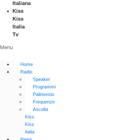
Italiana
Kiss
Kiss
Italia
Tv
Menu
Home
Radio
Speaker
Programmi
Palinsesto
Frequenze
Ascolta
Kiss
Kiss
Italia
News