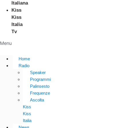
Italiana
Kiss
Kiss
Italia
Tv
Menu
Home
Radio
Speaker
Programmi
Palinsesto
Frequenze
Ascolta
Kiss
Kiss
Italia
News