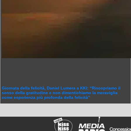
Giornata della felicità, Daniel Lumera a KKI: “Riscopriamo il
senso della gratitudine e non dimentichiamo la meraviglia
come esperienza più profonda della felicità”