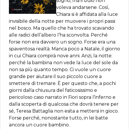
sogno, ma il buio non
voleva andarsene. Così,
Chiara si è affidata alla luce
invisibile della notte per muovere i propri passi
nel bosco. Ma quello che ha trovato scavando
alle radici dell’albero l’ha sconvolta. Perché
forse non era davvero un sogno. Forse era una
spaventosa realtà. Manca poco a Natale, il giorno
in cui Chiara compirà nove anni. Anzi, la notte:
perché la bambina non vede la luce del sole da
non sa più quanto tempo. Ci vuole un cuore
grande per aiutare il suo piccolo cuore a
smettere di tremare. È per questo che, a pochi
giorni dalla chiusura del faticosissimo e
pericoloso caso narrato in Fiori sopra l’inferno e
dalla scoperta di qualcosa che dovrà tenere per
sé, Teresa Battaglia non esita a mettersi in gioco.
Forse perché, no­nostante tutto, in lei batte
ancora un cuore bambino.