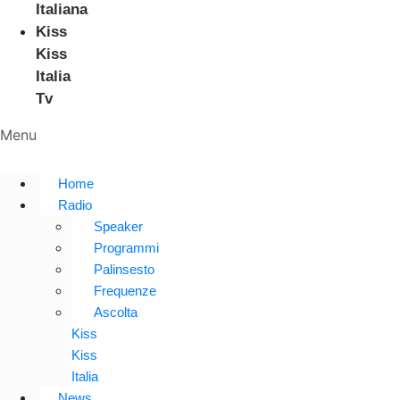
Italiana
Kiss
Kiss
Italia
Tv
Menu
Home
Radio
Speaker
Programmi
Palinsesto
Frequenze
Ascolta
Kiss
Kiss
Italia
News