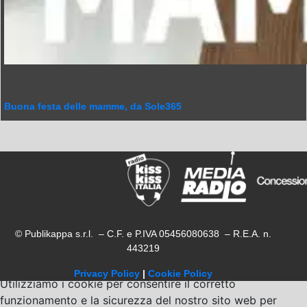
Buona festa delle mamme, da Sole365
© Publikappa s.r.l. – C.F. e P.IVA 05456080638 – R.E.A. n.
443219
Privacy Policy
|
Cookie Policy
Utilizziamo i cookie per consentire il corretto
funzionamento e la sicurezza del nostro sito web per