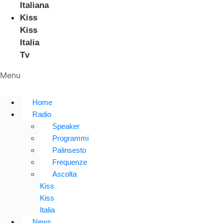
Italiana
Kiss
Kiss
Italia
Tv
Menu
Home
Radio
Speaker
Programmi
Palinsesto
Frequenze
Ascolta
Kiss
Kiss
Italia
News