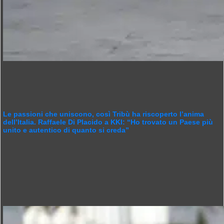
Le passioni che uniscono, così Tribù ha riscoperto l’anima
dell’Italia. Raffaele Di Placido a KKI: “Ho trovato un Paese più
unito e autentico di quanto si creda”