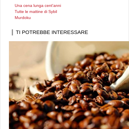
Una cena lunga cent'anni
Tutte le mattine di Sybil
Murdoku
TI POTREBBE INTERESSARE