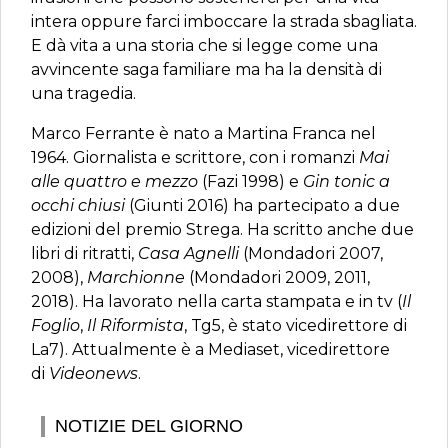
intera oppure farci imboccare la strada sbagliata.
E dà vita a una storia che si legge come una
avvincente saga familiare ma ha la densità di
una tragedia.
Marco Ferrante è nato a Martina Franca nel
1964. Giornalista e scrittore, con i romanzi
Mai
alle quattro e mezzo
(Fazi 1998) e
Gin tonic a
occhi chiusi
(Giunti 2016) ha partecipato a due
edizioni del premio Strega. Ha scritto anche due
libri di ritratti,
Casa Agnelli
(Mondadori 2007,
2008),
Marchionne
(Mondadori 2009, 2011,
2018). Ha lavorato nella carta stampata e in tv (
Il
Foglio
,
Il Riformista
, Tg5, è stato vicedirettore di
La7). Attualmente è a Mediaset, vicedirettore
di
Videonews
.
NOTIZIE DEL GIORNO