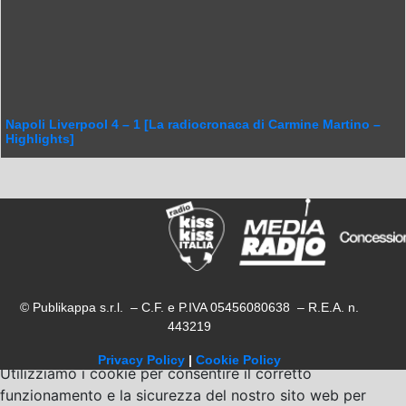
Napoli Liverpool 4 – 1 [La radiocronaca di Carmine Martino –
Highlights]
© Publikappa s.r.l. – C.F. e P.IVA 05456080638 – R.E.A. n.
443219
Privacy Policy
|
Cookie Policy
Utilizziamo i cookie per consentire il corretto
funzionamento e la sicurezza del nostro sito web per