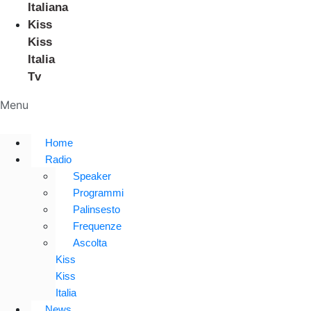
Italiana
Kiss
Kiss
Italia
Tv
Menu
Home
Radio
Speaker
Programmi
Palinsesto
Frequenze
Ascolta
Kiss
Kiss
Italia
News