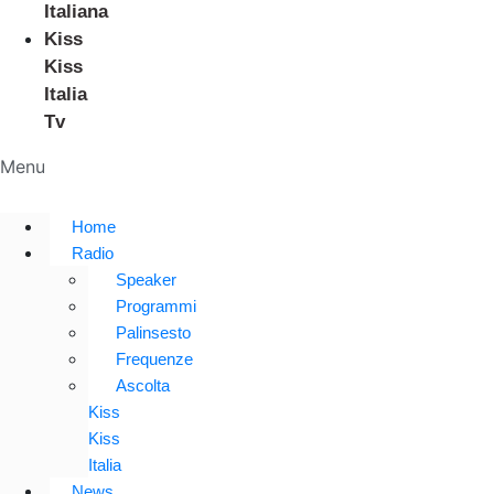
Italiana
Kiss
Kiss
Italia
Tv
Menu
Home
Radio
Speaker
Programmi
Palinsesto
Frequenze
Ascolta
Kiss
Kiss
Italia
News