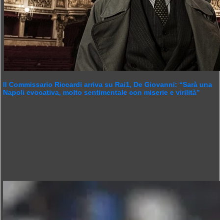
Il Commissario Riccardi arriva su Rai1, De Giovanni: “Sarà una
Napoli evocativa, molto sentimentale con miserie e virilità”