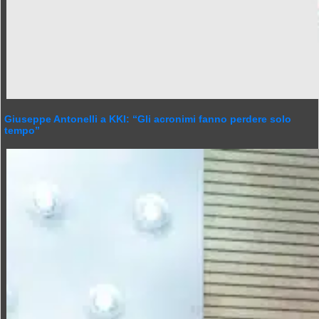
Giuseppe Antonelli a KKI: “Gli acronimi fanno perdere solo
tempo”