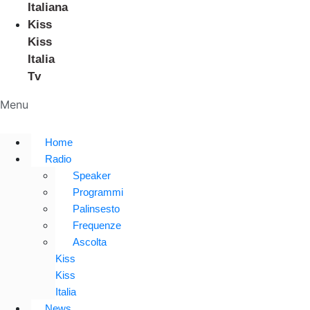
Italiana
Kiss
Kiss
Italia
Tv
Menu
Home
Radio
Speaker
Programmi
Palinsesto
Frequenze
Ascolta
Kiss
Kiss
Italia
News