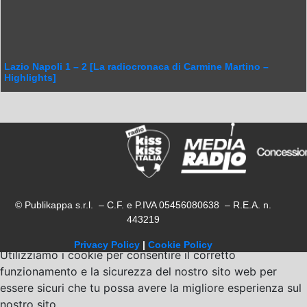
Lazio Napoli 1 – 2 [La radiocronaca di Carmine Martino –
Highlights]
© Publikappa s.r.l. – C.F. e P.IVA 05456080638 – R.E.A. n.
443219
Privacy Policy
|
Cookie Policy
Utilizziamo i cookie per consentire il corretto
funzionamento e la sicurezza del nostro sito web per
essere sicuri che tu possa avere la migliore esperienza sul
nostro sito.