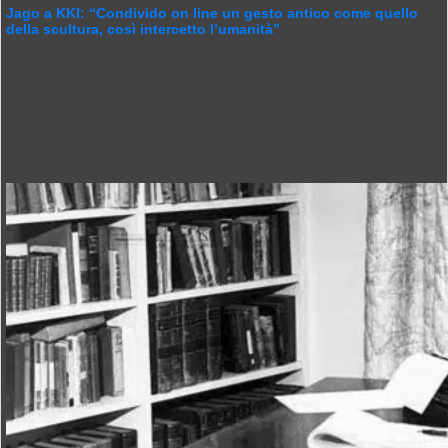
Jago a KKI: “Condivido on line un gesto antico come quello
della scultura, così intercetto l’umanità”