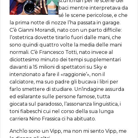
stuntman per le scene dei
baci mentre interpretava da
sé le scene pericolose, e che
la prima notte di nozze l’ha passata in garage.
C’è Gianni Morandi, nato con un parto difficile:
l’ostetrica dovette tirarlo fuori dalle mani, che
sono quindi quattro volte la media delle mani
normali. C’è Francesco Totti, nato invece al
diciottesimo minuto dei tempi supplementari
davanti a 15 milioni di spettatori su Sky e
intenzionato a fare il «raggionie’», non il
calciatore, ma suo padre gli bucava i libri per
farlo smettere di studiare. Un’indagine assurda
ed esilarante sulle persone famose, tutta
giocata sul paradosso, l’assonanza linguistica, i
toni fiabeschi cui nel corso della sua lunga
carriera Nino Frassica ci ha abituato.
Anch’io sono un Vipp, ma non mi sento Vipp, me