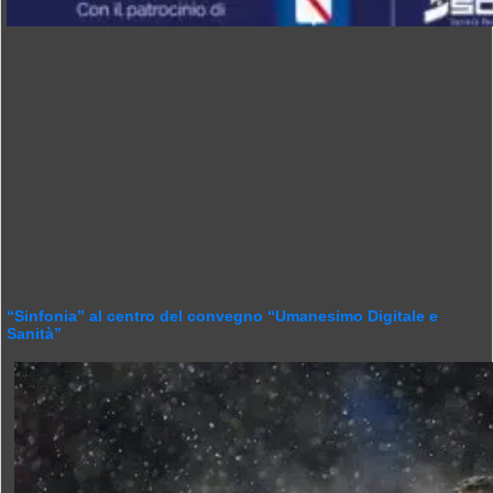
“Sinfonia” al centro del convegno “Umanesimo Digitale e
Sanità”