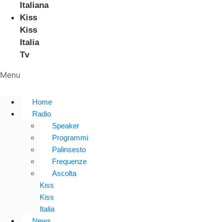
Italiana
Kiss
Kiss
Italia
Tv
Menu
Home
Radio
Speaker
Programmi
Palinsesto
Frequenze
Ascolta
Kiss
Kiss
Italia
News