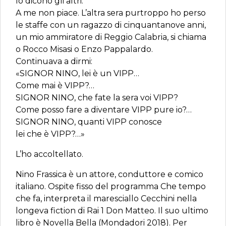
lo dicono gli altri.
A me non piace. L’altra sera purtroppo ho perso
le staffe con un ragazzo di cinquantanove anni,
un mio ammiratore di Reggio Calabria, si chiama
o Rocco Misasi o Enzo Pappalardo.
Continuava a dirmi:
«SIGNOR NINO, lei è un VIPP…
Come mai è VIPP?…
SIGNOR NINO, che fate la sera voi VIPP?
Come posso fare a diventare VIPP pure io?…
SIGNOR NINO, quanti VIPP conosce
lei che è VIPP?…»
L’ho accoltellato.
Nino Frassica è un attore, conduttore e comico
italiano. Ospite fisso del programma Che tempo
che fa, interpreta il maresciallo Cecchini nella
longeva fiction di Rai 1 Don Matteo. Il suo ultimo
libro è Novella Bella (Mondadori 2018). Per