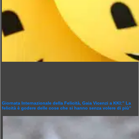
Giornata Internazionale della Felicità, Gaia Vicenzi a KKI:” La
felicità è godere delle cose che si hanno senza volere di più”