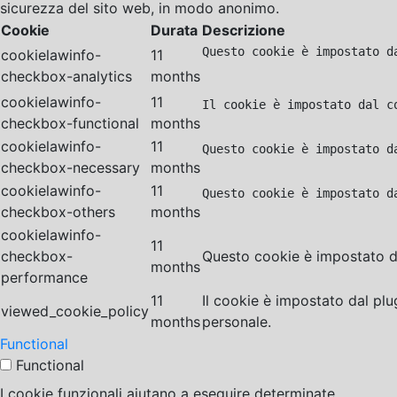
sicurezza del sito web, in modo anonimo.
Cookie
Durata
Descrizione
Questo cookie è impostato d
cookielawinfo-
11
checkbox-analytics
months
cookielawinfo-
11
Il cookie è impostato dal c
checkbox-functional
months
cookielawinfo-
11
Questo cookie è impostato d
checkbox-necessary
months
cookielawinfo-
11
Questo cookie è impostato d
checkbox-others
months
cookielawinfo-
11
checkbox-
Questo cookie è impostato da
months
performance
11
Il cookie è impostato dal pl
viewed_cookie_policy
months
personale.
Functional
Functional
I cookie funzionali aiutano a eseguire determinate