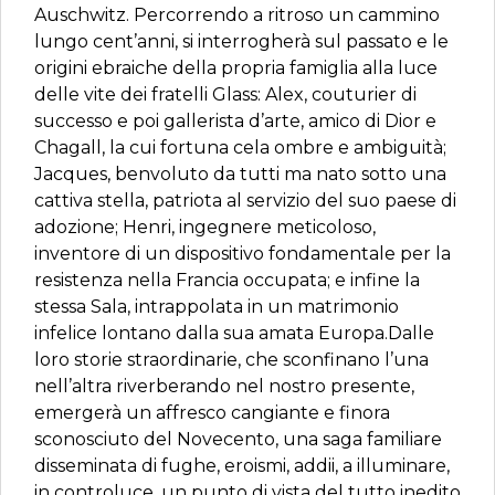
Auschwitz. Percorrendo a ritroso un cammino
lungo cent’anni, si interrogherà sul passato e le
origini ebraiche della propria famiglia alla luce
delle vite dei fratelli Glass: Alex, couturier di
successo e poi gallerista d’arte, amico di Dior e
Chagall, la cui fortuna cela ombre e ambiguità;
Jacques, benvoluto da tutti ma nato sotto una
cattiva stella, patriota al servizio del suo paese di
adozione; Henri, ingegnere meticoloso,
inventore di un dispositivo fondamentale per la
resistenza nella Francia occupata; e infine la
stessa Sala, intrappolata in un matrimonio
infelice lontano dalla sua amata Europa.Dalle
loro storie straordinarie, che sconfinano l’una
nell’altra riverberando nel nostro presente,
emergerà un affresco cangiante e finora
sconosciuto del Novecento, una saga familiare
disseminata di fughe, eroismi, addii, a illuminare,
in controluce, un punto di vista del tutto inedito