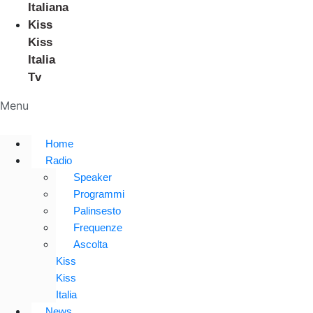
Italiana
Kiss
Kiss
Italia
Tv
Menu
Home
Radio
Speaker
Programmi
Palinsesto
Frequenze
Ascolta
Kiss
Kiss
Italia
News