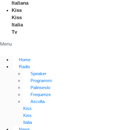
Italiana
Kiss
Kiss
Italia
Tv
Menu
Home
Radio
Speaker
Programmi
Palinsesto
Frequenze
Ascolta
Kiss
Kiss
Italia
News