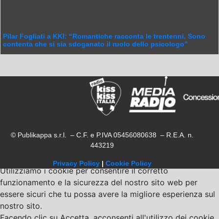
Pilar Fogliati a KKI: “Romantiche racconta le trentenni. Sono
contenta che si sia sdoganato il ruolo dello psicologo”
© Publikappa s.r.l. – C.F. e P.IVA 05456080638 – R.E.A. n.
443219
Privacy Policy
|
Cookie Policy
Utilizziamo i cookie per consentire il corretto
funzionamento e la sicurezza del nostro sito web per
essere sicuri che tu possa avere la migliore esperienza sul
nostro sito.
Facendo clic su Accetta, acconsenti all'utilizzo dei cookie