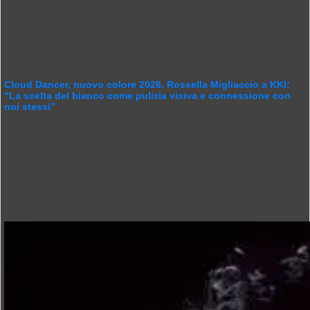
Cloud Dancer, nuovo colore 2026. Rossella Migliaccio a KKI:
“La scelta del bianco come pulizia visiva e connessione con
noi stessi”