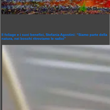
Il foliage e i suoi benefici, Stefania Agostini: “Siamo parte della
natura, nei boschi ritroviamo le radici”