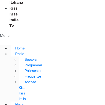
Italiana
Kiss
Kiss
Italia
Tv
Menu
Home
Radio
Speaker
Programmi
Palinsesto
Frequenze
Ascolta
Kiss
Kiss
Italia
News