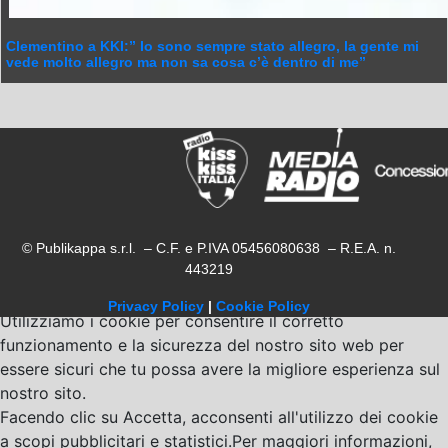
Clementino a KKI:” Io sono sempre stato allegro, la gente mi
vede molto allegro ma non sa cosa c’è dentro di me”
© Publikappa s.r.l. – C.F. e P.IVA 05456080638 – R.E.A. n.
443219
Privacy Policy
|
Cookie Policy
Utilizziamo i cookie per consentire il corretto
funzionamento e la sicurezza del nostro sito web per
essere sicuri che tu possa avere la migliore esperienza sul
nostro sito.
Facendo clic su Accetta, acconsenti all'utilizzo dei cookie
a scopi pubblicitari e statistici.Per maggiori informazioni,