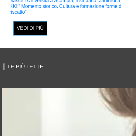
Nasce l’Università a Scampia, il sindaco Manfredi a
KKI:” Momento storico. Cultura e formazione forme di
riscatto”
VEDI DI PIÙ
LE PIÙ LETTE