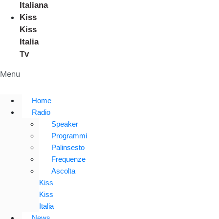
Italiana
Kiss
Kiss
Italia
Tv
Menu
Home
Radio
Speaker
Programmi
Palinsesto
Frequenze
Ascolta
Kiss
Kiss
Italia
News