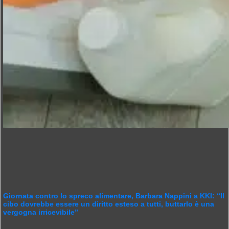
Giornata contro lo spreco alimentare, Barbara Nappini a KKI: “Il
cibo dovrebbe essere un diritto esteso a tutti, buttarlo è una
vergogna irricevibile”