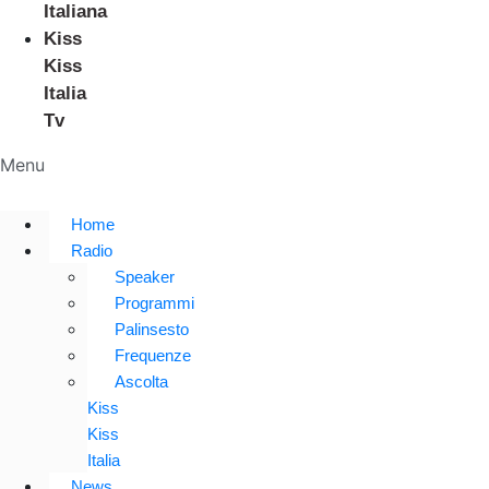
Italiana
Kiss
Kiss
Italia
Tv
Menu
Home
Radio
Speaker
Programmi
Palinsesto
Frequenze
Ascolta
Kiss
Kiss
Italia
News