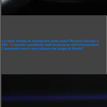
La radio rischia di scomparire dalle auto? Rosario Donato a
KKI: “L’ascolto sacrificato dall’evoluzione dell’infotainment.
L’autoradio non è una reliquia ma luogo di libertà”