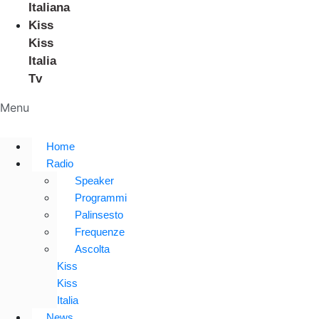
Italiana
Kiss
Kiss
Italia
Tv
Menu
Home
Radio
Speaker
Programmi
Palinsesto
Frequenze
Ascolta
Kiss
Kiss
Italia
News