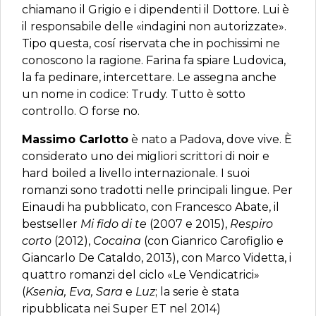
chiamano il Grigio e i dipendenti il Dottore. Lui è
il responsabile delle «indagini non autorizzate».
Tipo questa, cosí riservata che in pochissimi ne
conoscono la ragione. Farina fa spiare Ludovica,
la fa pedinare, intercettare. Le assegna anche
un nome in codice: Trudy. Tutto è sotto
controllo. O forse no.
Massimo Carlotto
è nato a Padova, dove vive. È
considerato uno dei migliori scrittori di noir e
hard boiled a livello internazionale. I suoi
romanzi sono tradotti nelle principali lingue. Per
Einaudi ha pubblicato, con Francesco Abate, il
bestseller
Mi fido di te
(2007 e 2015),
Respiro
corto
(2012),
Cocaina
(con Gianrico Carofiglio e
Giancarlo De Cataldo, 2013), con Marco Videtta, i
quattro romanzi del ciclo «Le Vendicatrici»
(
Ksenia, Eva, Sara
e
Luz
; la serie è stata
ripubblicata nei Super ET nel 2014)