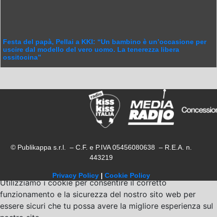
Festa del papà, Pellai a KKI: “Un bambino è un’occasione per
uscire dal modello del vero uomo. La tenerezza libera
ossitocina”
© Publikappa s.r.l. – C.F. e P.IVA 05456080638 – R.E.A. n.
443219
Privacy Policy
|
Cookie Policy
Utilizziamo i cookie per consentire il corretto
funzionamento e la sicurezza del nostro sito web per
essere sicuri che tu possa avere la migliore esperienza sul