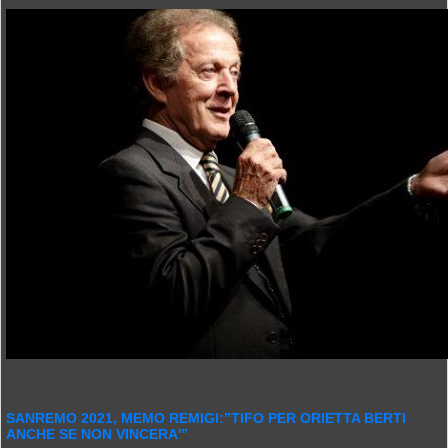
SANREMO 2021, MEMO REMIGI:”TIFO PER ORIETTA BERTI
ANCHE SE NON VINCERA'”